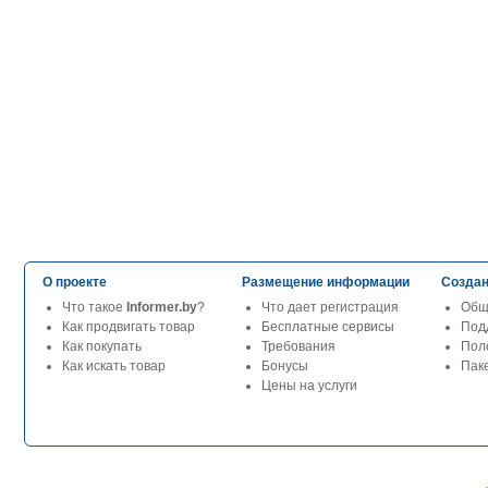
О проекте
Размещение информации
Создан
Что такое
Informer.by
?
Что дает регистрация
Общ
Как продвигать товар
Бесплатные сервисы
Под
Как покупать
Требования
Пол
Как искать товар
Бонусы
Паке
Цены на услуги