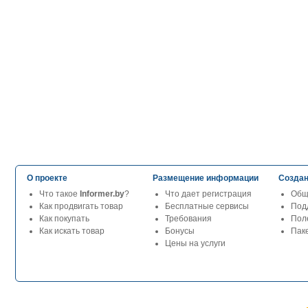
О проекте
Размещение информации
Создан
Что такое
Informer.by
?
Что дает регистрация
Общ
Как продвигать товар
Бесплатные сервисы
Под
Как покупать
Требования
Пол
Как искать товар
Бонусы
Паке
Цены на услуги