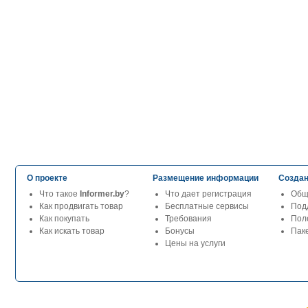
О проекте
Размещение информации
Создан
Что такое
Informer.by
?
Что дает регистрация
Общ
Как продвигать товар
Бесплатные сервисы
Под
Как покупать
Требования
Пол
Как искать товар
Бонусы
Паке
Цены на услуги