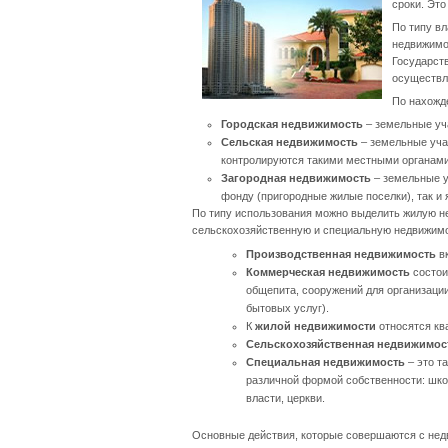
сроки. Эт
По типу в
недвижимос
Государст
осуществл
По нахожд
Городская недвижимость
– земельные уча
Сельская недвижимость
– земельные учас
контролируются такими местными органами 
Загородная недвижимость
– земельные уч
фонду (пригородные жилые поселки), так и 
По типу использования можно выделить жилую н
сельскохозяйственную и специальную недвижимо
Производственная недвижимость
вк
Коммерческая недвижимость
состои
общепита, сооружений для организаци
бытовых услуг).
К
жилой недвижимости
относятся ква
Сельскохозяйственная недвижимос
Специальная недвижимость
– это т
различной формой собственности: школ
власти, церкви.
Основные действия, которые совершаются с недв