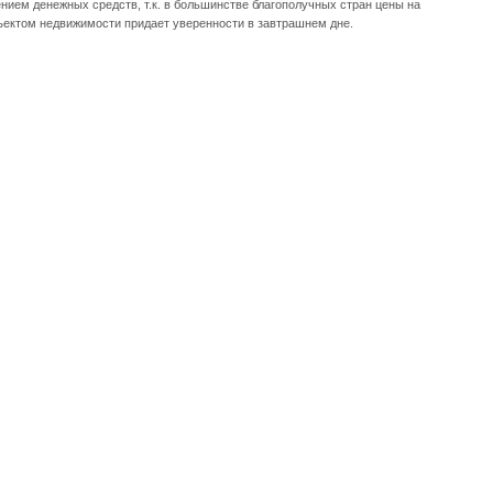
ием денежных средств, т.к. в большинстве благополучных стран цены на
ъектом недвижимости придает уверенности в завтрашнем дне.