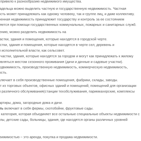
о привело к разнообразию недвижимого имущества.
ладельца можно выделить частную и государственную недвижимость. Частная
ть может принадлежать как одному человеку, так и группе лиц, и даже коллективу.
венная недвижимость принадлежит государству и контроль за ее состоянием
яется при помощи государственных коммунальных, пожарных и санитарных служб.
ению, можно разделить недвижимость на
стки, здания и помещения, которые находятся в городской черте.
тки, здания и помещения, которые находятся в черте сел, деревень и
исполнительной власти, как сельсовет.
астки, здания, которые находятся за городом и могут как принадлежать к жилому
являться местом сезонного проживания (дачи и дачные и садовые участки).
едвижимость, производственную недвижимость, коммерческую недвижимость,
сть.
лючает в себя производственные помещения, фабрики, склады, заводы.
т из торговых объектов, офисных зданий и помещений, помещений для организации
и различного обслуживания(станции техобслуживания, парикмахерские, комплексы
ртиры, дома, загородные дома и дачи.
ть
включает в себя фермы, скотобойни, фруктовые сады.
а категория, которая объединяет все остальные специальные объекты недвижимости с
ы, детские сады, больницы, здания, где находятся органы различных уровней
ижимостью – это аренда, покупка и продажа недвижимости.