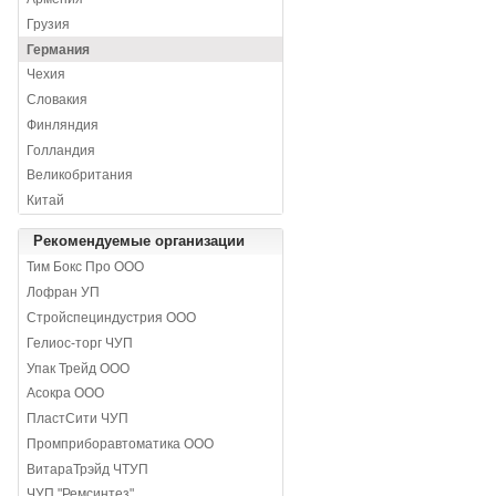
Грузия
Германия
Чехия
Словакия
Финляндия
Голландия
Великобритания
Китай
Рекомендуемые организации
Тим Бокс Про ООО
Лофран УП
Стройспециндустрия ООО
Гелиос-торг ЧУП
Упак Трейд ООО
Асокра ООО
ПластСити ЧУП
Промприборавтоматика ООО
ВитараТрэйд ЧТУП
ЧУП "Ремсинтез"