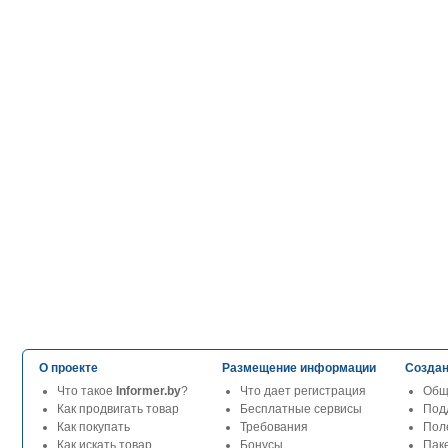
О проекте
Размещение информации
Создан
Что такое
Informer.by
?
Что дает регистрация
Общ
Как продвигать товар
Бесплатные сервисы
Под
Как покупать
Требования
Пол
Как искать товар
Бонусы
Паке