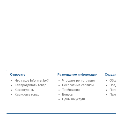
О проекте
Размещение информации
Создан
Что такое
Informer.by
?
Что дает регистрация
Общ
Как продвигать товар
Бесплатные сервисы
Под
Как покупать
Требования
Пол
Как искать товар
Бонусы
Паке
Цены на услуги