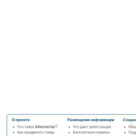
О проекте
Размещение информации
Создан
Что такое
Informer.by
?
Что дает регистрация
Общ
Как продвигать товар
Бесплатные сервисы
Под