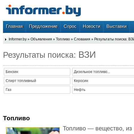
Главная
Предложение
Спрос
Новости
Выставки
Informer.by
»
Объявления
»
Топливо
»
Словакия
» Результаты поиска: ВЗ
ВЗИ
Результаты поиска:
Бензин
Дизельное топливо...
Спирт топливный
Керосин
Газ
Нефть
Топливо
Топливо — вещество, из