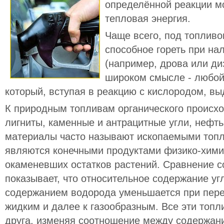
определённой реакции м
тепловая энергия.
Чаще всего, под топлив
способное гореть при на
(например, дрова или ди
широком смысле - любой
который, вступая в реакцию с кислородом, вы
К природным топливам органического происхо
лигниты, каменные и антрацитные угли, нефть
материалы часто называют ископаемыми топли
являются конечными продуктами физико-хим
окаменевших остатков растений. Сравнение с
показывает, что относительное содержание уг
содержанием водорода уменьшается при пере
жидким и далее к газообразным. Все эти топл
друга, изменяя соотношение между содержан