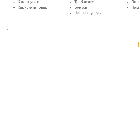
Как покупать
Требования
Пол
Как искать товар
Бонусы
Паке
Цены на услуги