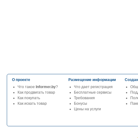
О проекте
Размещение информации
Создан
Что такое
Informer.by
?
Что дает регистрация
Общ
Как продвигать товар
Бесплатные сервисы
Под
Как покупать
Требования
Пол
Как искать товар
Бонусы
Паке
Цены на услуги