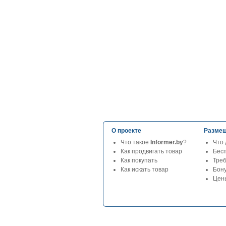
О проекте
Размещ
Что такое
Informer.by
?
Что 
Как продвигать товар
Бес
Как покупать
Тре
Как искать товар
Бон
Цены