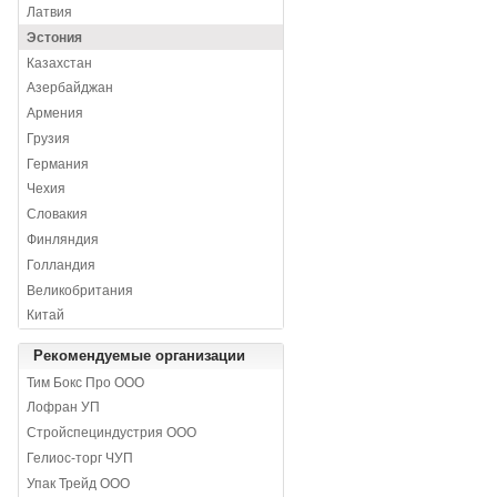
Латвия
Эстония
Казахстан
Азербайджан
Армения
Грузия
Германия
Чехия
Словакия
Финляндия
Голландия
Великобритания
Китай
Рекомендуемые организации
Тим Бокс Про ООО
Лофран УП
Стройспециндустрия ООО
Гелиос-торг ЧУП
Упак Трейд ООО