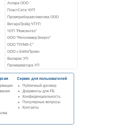
Асокра ООО
ПластСити ЧУП
Промприборавтоматика ООО
ВитараТрэйд ЧТУП
ЧУП "Ремсинтез"
ООО "РеполимерЭнерго"
ООО "ПУМИ-С"
ООО «ЭлИнПром»
Валарис УП
Промарматура УП
рсия
Сервис для пользователей
рмации
Публичный договор
ования
Документы для РБ
Конфиденциальность
Популярные вопросы
Контакты
ылка