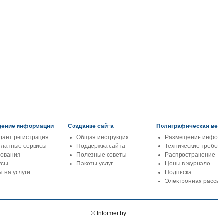
ение информации
Создание сайта
Полиграфическая ве
дает регистрация
Общая инструкция
Размещение инфо
платные сервисы
Поддержка сайта
Технические треб
бования
Полезные советы
Распространение
усы
Пакеты услуг
Цены в журнале
 на услуги
Подписка
Электронная расс
© Informer.by.