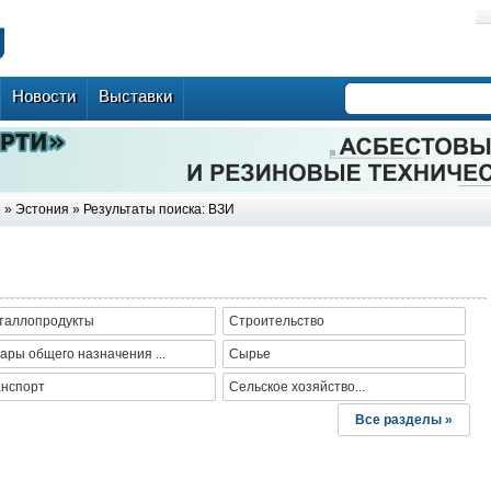
Новости
Выставки
е
»
Эстония
» Результаты поиска: ВЗИ
таллопродукты
Строительство
ары общего назначения ...
Сырье
анспорт
Сельское хозяйство...
Все разделы »