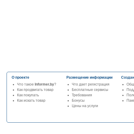
О проекте
Размещение информации
Создан
Что такое
Informer.by
?
Что дает регистрация
Общ
Как продвигать товар
Бесплатные сервисы
Под
Как покупать
Требования
Пол
Как искать товар
Бонусы
Паке
Цены на услуги