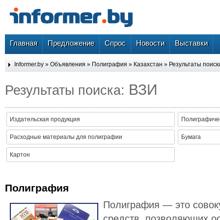
Главная
Предложение
Спрос
Новости
Выставки
Informer.by
»
Объявления
»
Полиграфия
»
Казахстан
» Результаты поиск
ВЗИ
Результаты поиска:
Издательская продукция
Полиграфиче
Расходные материалы для полиграфии
Бумага
Картон
Полиграфия
Полиграфия — это совок
средств, позволяющих о