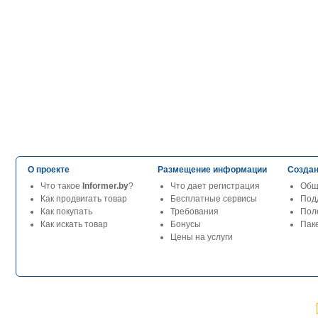
О проекте
Размещение информации
Создан
Что такое
Informer.by
?
Что дает регистрация
Общ
Как продвигать товар
Бесплатные сервисы
Под
Как покупать
Требования
Пол
Как искать товар
Бонусы
Паке
Цены на услуги