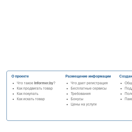
О проекте
Размещение информации
Создан
Что такое
Informer.by
?
Что дает регистрация
Общ
Как продвигать товар
Бесплатные сервисы
Под
Как покупать
Требования
Пол
Как искать товар
Бонусы
Паке
Цены на услуги