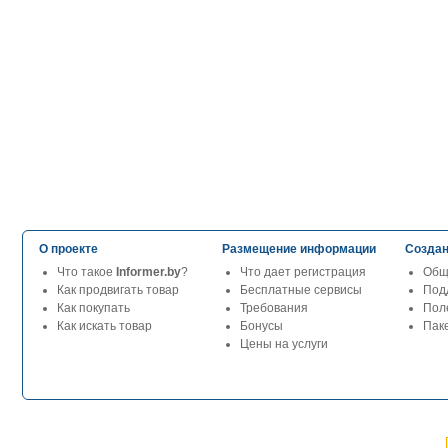
О проекте
Размещение информации
Создан
Что такое
Informer.by
?
Что дает регистрация
Общ
Как продвигать товар
Бесплатные сервисы
Под
Как покупать
Требования
Пол
Как искать товар
Бонусы
Паке
Цены на услуги