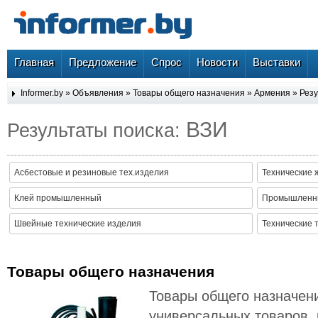
Главная
Предложение
Спрос
Новости
Выставки
Informer.by
»
Объявления
»
Товары общего назначения
»
Армения
» Резу
ВЗИ
Результаты поиска:
Асбестовые и резиновые тех.изделия
Технические 
Клей промышленный
Промышленны
Швейные технические изделия
Технические 
Товары общего назначения
Товары общего назначени
универсальных товаров,