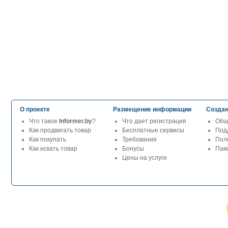
О проекте
Размещение информации
Создан
Что такое
Informer.by
?
Что дает регистрация
Общ
Как продвигать товар
Бесплатные сервисы
Под
Как покупать
Требования
Пол
Как искать товар
Бонусы
Паке
Цены на услуги