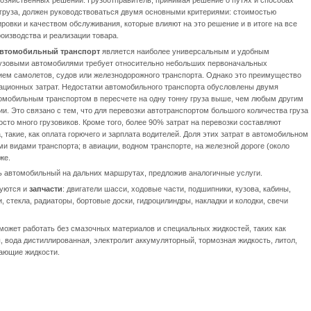
 груза, должен руководствоваться двумя основными критериями: стоимостью
ровки и качеством обслуживания, которые влияют на это решение и в итоге на все
оизводства и реализации товара.
втомобильный транспорт
является наиболее универсальным и удобным
грузовыми автомобилями требует относительно небольших первоначальных
ием самолетов, судов или железнодорожного транспорта. Однако это преимущество
тационных затрат. Недостатки автомобильного транспорта обусловлены двумя
омобильным транспортом в пересчете на одну тонну груза выше, чем любым другим
. Это связано с тем, что для перевозки автотранспортом большого количества груза
осто много грузовиков. Кроме того, более 90% затрат на перевозки составляют
акие, как оплата горючего и зарплата водителей. Доля этих затрат в автомобильном
и видами транспорта; в авиации, водном транспорте, на железной дороге (около
же.
 автомобильный на дальних маршрутах, предложив аналогичные услуги.
буются и
запчасти
: двигатели шасси, ходовые части, подшипники, кузова, кабины,
, стекла, радиаторы, бортовые доски, гидроцилиндры, накладки и колодки, свечи
 может работать без смазочных материалов и специальных жидкостей, таких как
, вода дистиллированная, электролит аккумуляторный, тормозная жидкость, литол,
вающие жидкости.