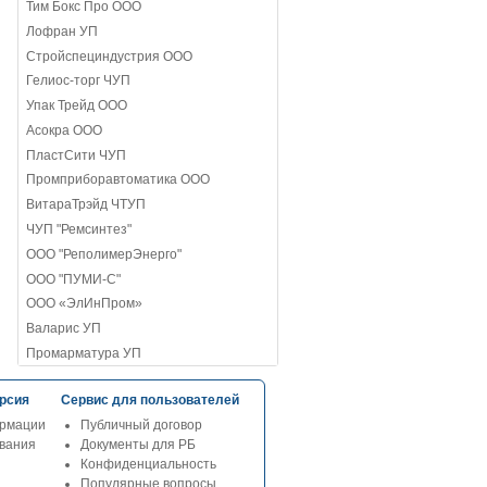
Тим Бокс Про ООО
Лофран УП
Стройспециндустрия ООО
Гелиос-торг ЧУП
Упак Трейд ООО
Асокра ООО
ПластСити ЧУП
Промприборавтоматика ООО
ВитараТрэйд ЧТУП
ЧУП "Ремсинтез"
ООО "РеполимерЭнерго"
ООО "ПУМИ-С"
ООО «ЭлИнПром»
Валарис УП
Промарматура УП
рсия
Сервис для пользователей
рмации
Публичный договор
ования
Документы для РБ
Конфиденциальность
Популярные вопросы