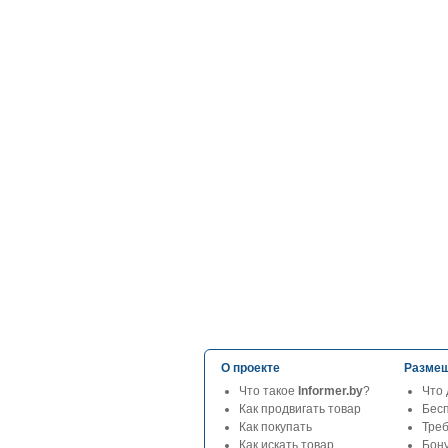
О проекте
Размещ
Что такое
Informer.by
?
Что 
Как продвигать товар
Бес
Как покупать
Тре
Как искать товар
Бон