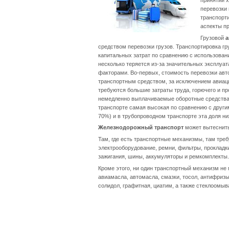
перевозки
транспорти
аспекты пр
Грузовой
а
средством перевозки грузов. Транспортировка 
капитальных затрат по сравнению с использован
несколько теряется из-за значительных эксплуа
факторами. Во-первых, стоимость перевозки авт
транспортным средством, за исключением авиации
требуются большие затраты труда, горючего и пр
немедленно выплачиваемые оборотные средства, т
транспорте самая высокая по сравнению с другим
70%) и в трубопроводном транспорте эта доля ни
Железнодорожный транспорт
может вытеснить
Там, где есть транспортные механизмы, там тре
электрооборудование, ремни, фильтры, прокладки
зажигания, шины, аккумуляторы и ремкомплекты.
Кроме этого, ни один транспортный механизм не
авиамасла, автомасла, смазки, тосол, антифризы
солидол, графитная, циатим, а также стеклоомы