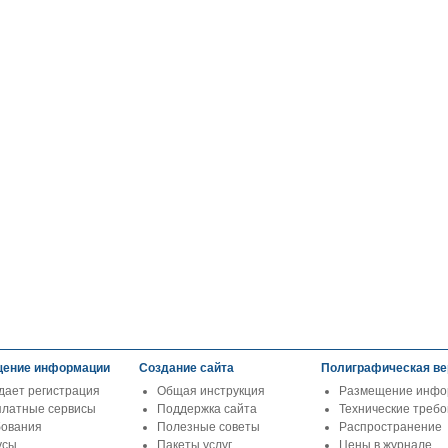
ение информации
Создание сайта
Полиграфическая ве
дает регистрация
Общая инструкция
Размещение инфо
платные сервисы
Поддержка сайта
Технические треб
бования
Полезные советы
Распространение
усы
Пакеты услуг
Цены в журнале