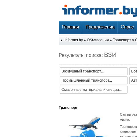
Главная
Предложение
Спрос
Informer.by
»
Объявления
»
Транспорт
»
ВЗИ
Результаты поиска:
Воздушный транспорт...
Во
Промышленный транспорт...
Ав
Смазочные материалы и специа...
Транспорт
Самый раз
жизни.
Транспорти
капиталом
принятии 