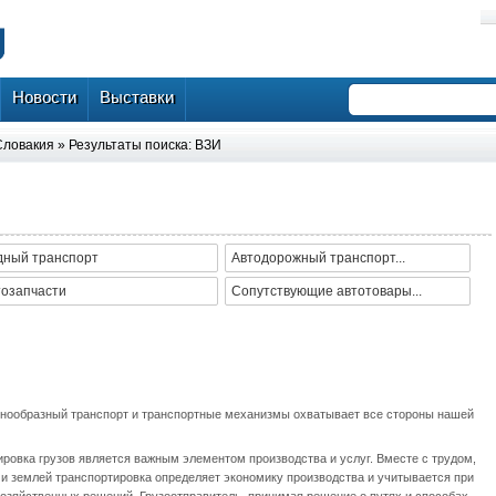
Новости
Выставки
Словакия
» Результаты поиска: ВЗИ
дный транспорт
Автодорожный транспорт...
тозапчасти
Сопутствующие автотовары...
нообразный транспорт и транспортные механизмы охватывает все стороны нашей
ровка грузов является важным элементом производства и услуг. Вместе с трудом,
 и землей транспортировка определяет экономику производства и учитывается при
хозяйственных решений. Грузоотправитель, принимая решение о путях и способах