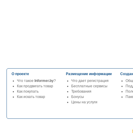
О проекте
Размещение информации
Создан
Что такое
Informer.by
?
Что дает регистрация
Общ
Как продвигать товар
Бесплатные сервисы
Под
Как покупать
Требования
Пол
Как искать товар
Бонусы
Паке
Цены на услуги