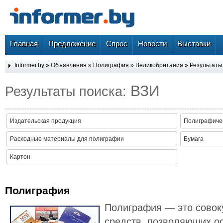
Главная
Предложение
Спрос
Новости
Выставки
Informer.by
»
Объявления
»
Полиграфия
»
Великобритания
» Результаты
ВЗИ
Результаты поиска:
Издательская продукция
Полиграфиче
Расходные материалы для полиграфии
Бумага
Картон
Полиграфия
Полиграфия — это совок
средств, позволяющих о