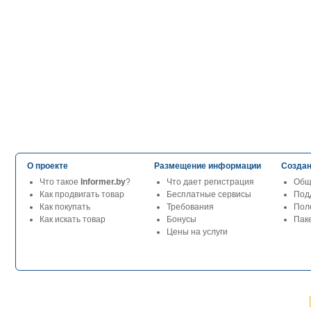
О проекте
Размещение информации
Создан
Что такое
Informer.by
?
Что дает регистрация
Общ
Как продвигать товар
Бесплатные сервисы
Под
Как покупать
Требования
Пол
Как искать товар
Бонусы
Паке
Цены на услуги