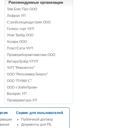
Рекомендуемые организации
Тим Бокс Про ООО
Лофран УП
Стройспециндустрия ООО
Гелиос-торг ЧУП
Упак Трейд ООО
Асокра ООО
ПластСити ЧУП
Промприборавтоматика ООО
ВитараТрэйд ЧТУП
ЧУП "Ремсинтез"
ООО "РеполимерЭнерго"
ООО "ПУМИ-С"
ООО «ЭлИнПром»
Валарис УП
Промарматура УП
рсия
Сервис для пользователей
рмации
Публичный договор
ования
Документы для РБ