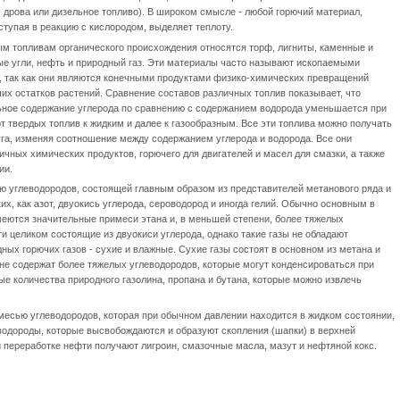
 дрова или дизельное топливо). В широком смысле - любой горючий материал,
ступая в реакцию с кислородом, выделяет теплоту.
ым топливам органического происхождения относятся торф, лигниты, каменные и
ые угли, нефть и природный газ. Эти материалы часто называют ископаемыми
, так как они являются конечными продуктами физико-химических превращений
их остатков растений. Сравнение составов различных топлив показывает, что
ьное содержание углерода по сравнению с содержанием водорода уменьшается при
т твердых топлив к жидким и далее к газообразным. Все эти топлива можно получать
уга, изменяя соотношение между содержанием углерода и водорода. Все они
чных химических продуктов, горючего для двигателей и масел для смазки, а также
ии.
ью углеводородов, состоящей главным образом из представителей метанового ряда и
их, как азот, двуокись углерода, сероводород и иногда гелий. Обычно основным в
имеются значительные примеси этана и, в меньшей степени, более тяжелых
ти целиком состоящие из двуокиси углерода, однако такие газы не обладают
ных горючих газов - сухие и влажные. Сухие газы состоят в основном из метана и
и не содержат более тяжелых углеводородов, которые могут конденсироваться при
е количества природного газолина, пропана и бутана, которые можно извлечь
месью углеводородов, которая при обычном давлении находится в жидком состоянии,
водороды, которые высвобождаются и образуют скопления (шапки) в верхней
и переработке нефти получают лигроин, смазочные масла, мазут и нефтяной кокс.