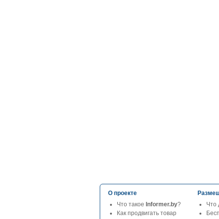
О проекте
Размещ
Что такое
Informer.by
?
Что 
Как продвигать товар
Бес