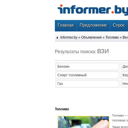
Главная
Предложение
Спрос
Informer.by
»
Объявления
»
Топливо
»
Ве
ВЗИ
Результаты поиска:
Бензин
Диз
Спирт топливный
Ке
Газ
Не
Топливо
Топливо —
тепловая э
Чаще всег