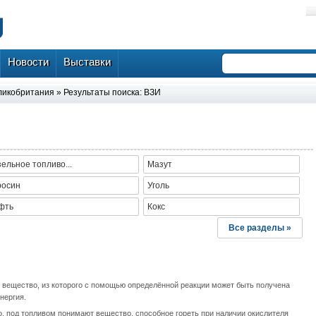
Новости
Выставки
ликобритания
» Результаты поиска: ВЗИ
ельное топливо...
Мазут
росин
Уголь
фть
Кокс
Все разделы »
 вещество, из которого с помощью определённой реакции может быть получена
нергия.
о, под топливом понимают вещество, способное гореть при наличии окислителя