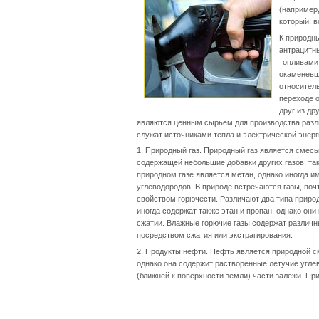
(например,
который, в
К природн
антрацитн
топливами
окаменевш
относител
переходе о
друг из др
являются ценным сырьем для производства разли
служат источниками тепла и электрической энерг
1. Природный газ. Природный газ является смес
содержащей небольшие добавки других газов, так
природном газе является метан, однако иногда 
углеводородов. В природе встречаются газы, поч
свойством горючести. Различают два типа природ
иногда содержат также этан и пропан, однако он
сжатии. Влажные горючие газы содержат различны
посредством сжатия или экстрагирования.
2. Продукты нефти. Нефть является природной с
однако она содержит растворенные летучие угле
(ближней к поверхности земли) части залежи. Пр