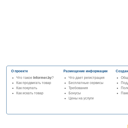
О проекте
Размещение информации
Создан
Что такое
Informer.by
?
Что дает регистрация
Общ
Как продвигать товар
Бесплатные сервисы
Под
Как покупать
Требования
Пол
Как искать товар
Бонусы
Паке
Цены на услуги