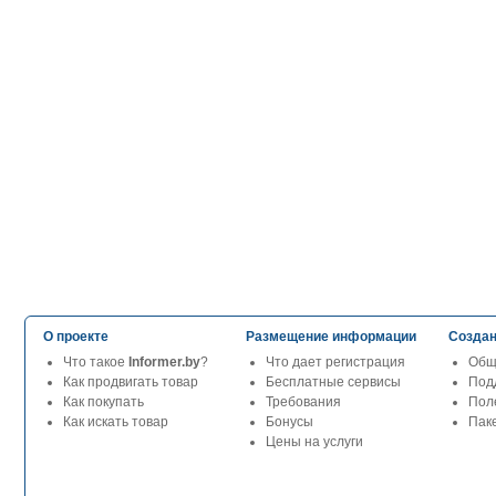
О проекте
Размещение информации
Создан
Что такое
Informer.by
?
Что дает регистрация
Общ
Как продвигать товар
Бесплатные сервисы
Под
Как покупать
Требования
Пол
Как искать товар
Бонусы
Паке
Цены на услуги