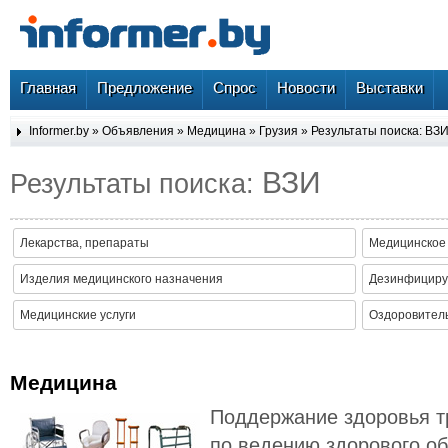
Главная
Предложение
Спрос
Новости
Выставки
Informer.by
»
Объявления
»
Медицина
»
Грузия
» Результаты поиска: ВЗ
ВЗИ
Результаты поиска:
Лекарства, препараты
Медицинское
Изделия медицинского назначения
Дезинфициру
Медицинские услуги
Оздоровитель
Медицина
Поддержание здоровья т
по ведению здорового об