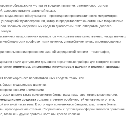
орового образа жизни
– отказ от вредных привычек, занятия спортом или
й, здоровое питание ,активный отдых.
ное медицинское обслуживание
– прохождение профилактических медосмотров,
 учреждений здравоохранения, которые предоставляют качественные медицинские
использованием современных средств диагностики: УЗИ-аппаратов, допплер-
 зондов.
ественных лекарственных препаратов
– использование качественных лекарственных
ри необходимости профилактики и лечения, употребление только лицензированных
при использовании профессиональной медицинской техники – томографов,
удования стали доступными домашние портативные приборы для контроля своего
нические
тонометры
,
ингаляторы
,
инсулиновые датчики и полоски
,
шприцы
,
т происходить без вспомогательных средств, таких, как
ы, брюки, медицинские шапочки;
с прорезиненными элементами.
которых широко также применяются бинты, вата, пластырь, стерильные повязки,
медицинские средства
созданы с учетом особенностей человеческого тела,
ой или иной части тела. В ортопедии применяются бандажи, эластичные бинты,
ь, ортопедические стельки. Сопряженной с ортопедией сферой является протезная
, глазные и другие протезы, костыли, кресла-коляски.