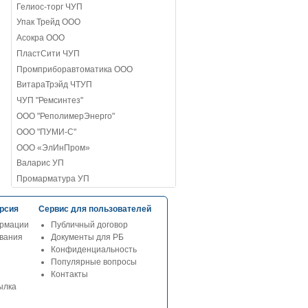
Гелиос-торг ЧУП
Упак Трейд ООО
Асокра ООО
ПластСити ЧУП
Промприборавтоматика ООО
ВитараТрэйд ЧТУП
ЧУП "Ремсинтез"
ООО "РеполимерЭнерго"
ООО "ПУМИ-С"
ООО «ЭлИнПром»
Валарис УП
Промарматура УП
рсия
Сервис для пользователей
рмации
Публичный договор
ования
Документы для РБ
Конфиденциальность
Популярные вопросы
Контакты
ылка