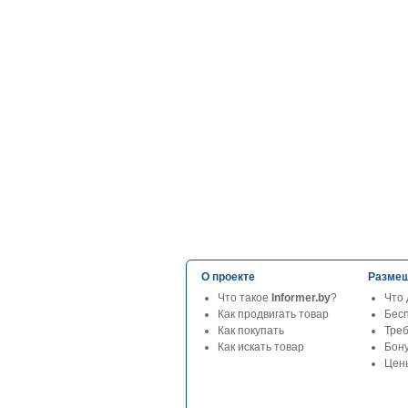
О проекте
Размещ
Что такое
Informer.by
?
Что 
Как продвигать товар
Бес
Как покупать
Тре
Как искать товар
Бон
Цены