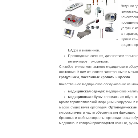
Ведение зд
гимнастико
Качествен
посещение
услуги с 
аппаратов,
Прием кач
средств п
БАДов и витаминов.
Прохождение лечения, диагностики
только 
ингаляторов, тонометров.
С изобретением компактного медицинского обор
состояния. К ним относятся электронные и меха
градусники
,
массажные кровати
и
кресла
.
Качественное медицинское обслуживание не може
медицинская одежда
: медицинские халат
медицинская обувь
: специальная обувь 
Кроме терапевтической медицины и хирургии, в 
маски; существует ортопедия.
Ортопедические 
гигроскопичны и часто обеспечивают фиксацию т
брюшные и шейные корсеты, ортопедическая обув
медицина, в которой производятся ножные, ручные