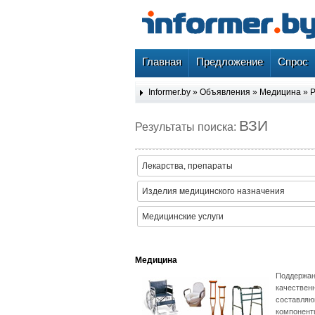
Главная
Предложение
Спрос
Informer.by
»
Объявления
»
Медицина
»
Р
ВЗИ
Результаты поиска:
Лекарства, препараты
Изделия медицинского назначения
Медицинские услуги
Медицина
Поддержани
качественн
составляю
компонент