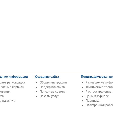
ение информации
Создание сайта
Полиграфическая ве
дает регистрация
Общая инструкция
Размещение инфо
платные сервисы
Поддержка сайта
Технические треб
бования
Полезные советы
Распространение
усы
Пакеты услуг
Цены в журнале
 на услуги
Подписка
Электронная расс