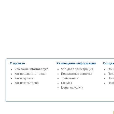
О проекте
Размещение информации
Создан
Что такое
Informer.by
?
Что дает регистрация
Общ
Как продвигать товар
Бесплатные сервисы
Под
Как покупать
Требования
Пол
Как искать товар
Бонусы
Паке
Цены на услуги