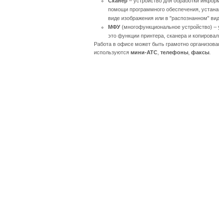
Сканер
– устройство для обработки информ
помощи программного обеспечения, устана
виде изображения или в "распознанном" вид
МФУ
(многофункциональное устройство) – 
это функции принтера, сканера и копировал
Работа в офисе может быть грамотно организова
используются
мини-АТС
,
телефоны
,
факсы
.