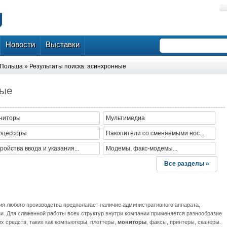
Новости
Выставки
Польша
» Результаты поиска: асинхронные
ные
ниторы
Мультимедиа
оцессоры
Накопители со сменяемыми нос...
ройства ввода и указания...
Модемы, факс-модемы...
Все разделы »
ия любого производства предполагает наличие административного аппарата,
ии. Для слаженной работы всех структур внутри компании применяется разнообразие
х средств, таких как компьютеры, плоттеры,
мониторы
, факсы, принтеры, сканеры.