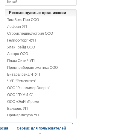
Китай
Рекомендуемые организации
Тим Бокс Про ООО
Лофран УП
Стройспециндустрия ООО
Гелиос-торг ЧУП
Упак Трейд ООО
Асокра ООО
ПластСити ЧУП
Промприборавтоматика ООО
ВитараТрэйд ЧТУП
ЧУП "Ремсинтез"
ООО "РеполимерЭнерго"
ООО "ПУМИ-С"
ООО «ЭлИнПром»
Валарис УП
Промарматура УП
рсия
Сервис для пользователей