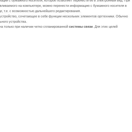
ации с бумажного носителя, которое позволяет перенести её в электронный вид. При
вливаемого на компьютере, можно перенести информацию с бумажного носителя в
е, т.е. с возможностью дальнейшего редактирования.
устройство, сочетающее в себе функции нескольких элементов оргтехники. Обычно
ьного устройства.
на только при наличии четко спланированной
системы связи
. Для этих целей