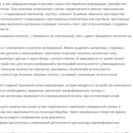
а, в век информатизации и высоких скоростей обработки информации, приобретает
ачение. Под понятием «компьютер» сейчас предполагается именно персональное
о – стационарный компьютер,
ноутбук
,
планшет.
В рамках офисного пространства
о используются стационарные персональные компьютеры или ноутбуки, при помощи
жно выполнять различные операции: печатать текст, вести бухгалтерию, создавать
листы.
мажный носитель, с бумажного на электронный, или с одного бумажного носителя на
ста с электронного носителя на бумажный. Можно выделить матричные, струйные,
чие цветных и монохромных принтеров позволяет печатать различные типы
азличных цветов и черно-белые, соответственно. В зависимости от целей печати
стройства: для печати изображений и фотографий используются сублимационные
в большом количестве (буклетов, рекламных объявлений) используются
ьзуются при больших объемах печати с условием сохранения четкости всех
ля создания бумажной копии информации, которая вводится в устройство изначально
ти от необходимых форматов, различают мелкоформатную технику и
я оргтехника применяется в промышленной печати, при изготовлении копий
ьшого количества копий путем термического изменения специальной пленки, в
, как она наматывается на печатный барабан. Через прожженные отверстия краска
ия исходного изображения илли документа.
 сфере архитектуры и инженерной деятельности для вывода широкоформатных