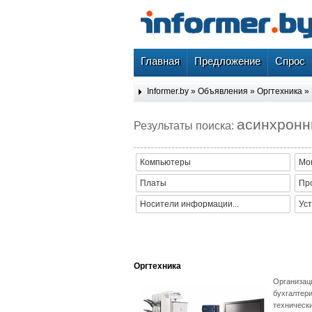
Главная
Предложение
Спрос
Informer.by
»
Объявления
»
Оргтехника
»
асинхрон
Результаты поиска:
Компьютеры
Мо
Платы
Пр
Носители информации...
Уст
Оргтехника
Организац
бухгалтер
технически