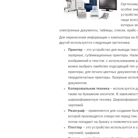
Оргтехник
особое зн
устройств
чаще всег
которых мо
электронные документы, таблицы, списки, прайс-
Для перенесения информации с компьютера на бу
другой используется следующая оргтехника:
Принтер
– это устройство для вывода тек
лазерные, сублимационные принтеры. Нали
изображений и текстов: с использованием р
можно выбрать наиболее подходящий тип у
принтеры; для печати цветных документов 
твердопечатные принтеры. Лазерные испол
документов.
Копировальная техника
– используется д
также на бумажном носителе. В зависимос
широкоформатную технику. Широкоформатна
чертежей.
Ризограф
– применяется для создания бол
которой производятся отверстия перед тем
потом попадает на бумагу и появляется коп
Плоттер
– это устройство используется в
чертежей, графиков.