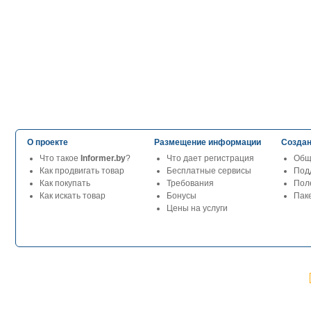
О проекте
Размещение информации
Создан
Что такое
Informer.by
?
Что дает регистрация
Общ
Как продвигать товар
Бесплатные сервисы
Под
Как покупать
Требования
Пол
Как искать товар
Бонусы
Паке
Цены на услуги