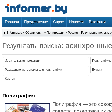
Главная
Предложение
Спрос
Новости
Выставки
Informer.by
»
Объявления
»
Полиграфия
»
Россия
» Результаты поиска: 
асинхронны
Результаты поиска:
Издательская продукция
Полиграфиче
Расходные материалы для полиграфии
Бумага
Картон
Полиграфия
Полиграфия — это совок
средств, позволяющих о