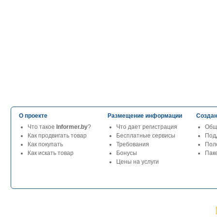
О проекте
Размещение информации
Создан
Что такое
Informer.by
?
Что дает регистрация
Общ
Как продвигать товар
Бесплатные сервисы
Под
Как покупать
Требования
Пол
Как искать товар
Бонусы
Паке
Цены на услуги