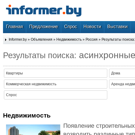
Главная
Предложение
Спрос
Новости
Выставки
Informer.by
»
Объявления
»
Недвижимость
»
Россия
» Результаты поиска
асинхронны
Результаты поиска:
Квартиры
Дома
Коммерческая недвижимость
Аренда недв
Спрос
Недвижимость
Появление строительных
возводить различные тип