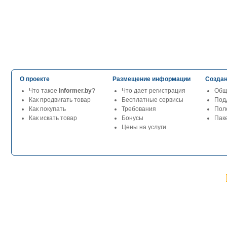
О проекте
Размещение информации
Создан
Что такое
Informer.by
?
Что дает регистрация
Общ
Как продвигать товар
Бесплатные сервисы
Под
Как покупать
Требования
Пол
Как искать товар
Бонусы
Паке
Цены на услуги