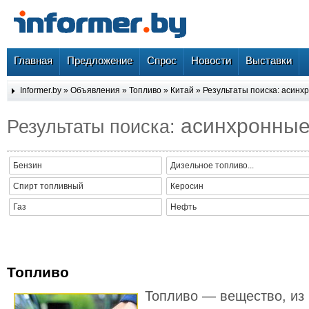
Главная
Предложение
Спрос
Новости
Выставки
Informer.by
»
Объявления
»
Топливо
»
Китай
» Результаты поиска: асинх
асинхронны
Результаты поиска:
Бензин
Дизельное топливо...
Спирт топливный
Керосин
Газ
Нефть
Топливо
Топливо — вещество, из