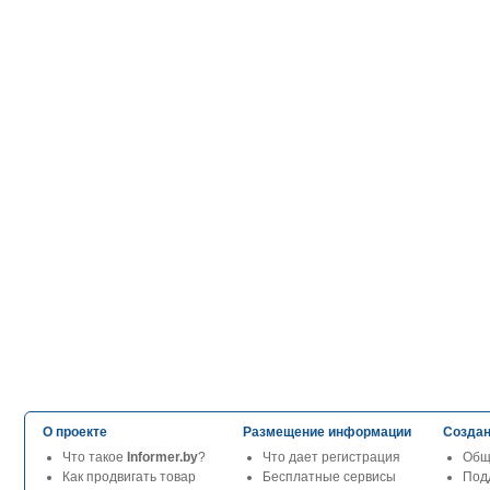
О проекте
Размещение информации
Создан
Что такое
Informer.by
?
Что дает регистрация
Общ
Как продвигать товар
Бесплатные сервисы
Под