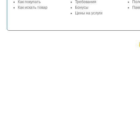
Как покупать
Требования
Пол
Как искать товар
Бонусы
Паке
Цены на услуги