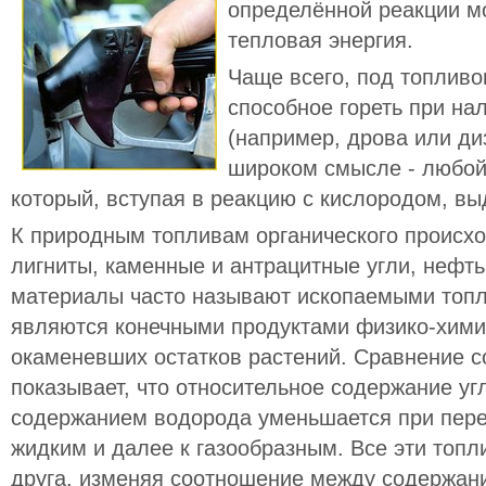
определённой реакции м
тепловая энергия.
Чаще всего, под топлив
способное гореть при на
(например, дрова или ди
широком смысле - любой
который, вступая в реакцию с кислородом, вы
К природным топливам органического происхо
лигниты, каменные и антрацитные угли, нефть
материалы часто называют ископаемыми топли
являются конечными продуктами физико-хим
окаменевших остатков растений. Сравнение с
показывает, что относительное содержание уг
содержанием водорода уменьшается при пере
жидким и далее к газообразным. Все эти топл
друга, изменяя соотношение между содержан