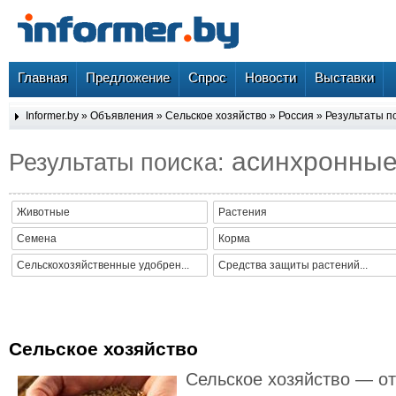
Главная
Предложение
Спрос
Новости
Выставки
Informer.by
»
Объявления
»
Сельское хозяйство
»
Россия
» Результаты п
асинхронны
Результаты поиска:
Животные
Растения
Семена
Корма
Сельскохозяйственные удобрен...
Средства защиты растений...
Сельское хозяйство
Сельское хозяйство — от