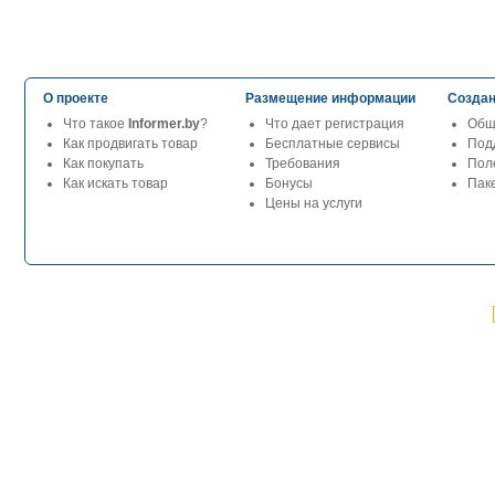
О проекте
Размещение информации
Создан
Что такое
Informer.by
?
Что дает регистрация
Общ
Как продвигать товар
Бесплатные сервисы
Под
Как покупать
Требования
Пол
Как искать товар
Бонусы
Паке
Цены на услуги