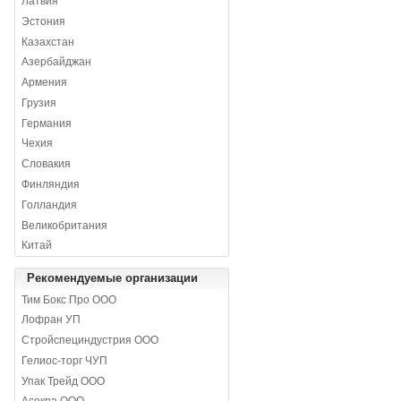
Латвия
Эстония
Казахстан
Азербайджан
Армения
Грузия
Германия
Чехия
Словакия
Финляндия
Голландия
Великобритания
Китай
Рекомендуемые организации
Тим Бокс Про ООО
Лофран УП
Стройспециндустрия ООО
Гелиос-торг ЧУП
Упак Трейд ООО