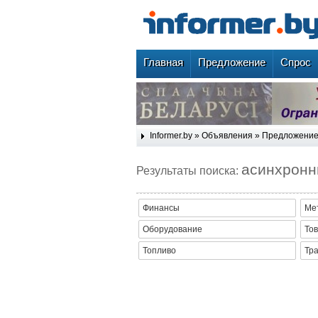
Главная
Предложение
Спрос
Informer.by
»
Объявления
»
Предложени
асинхрон
Результаты поиска:
Финансы
Ме
Оборудование
Тов
Топливо
Тр