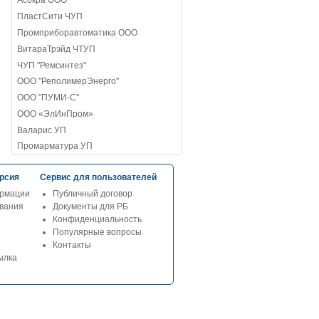
Асокра ООО
ПластСити ЧУП
Промприборавтоматика ООО
ВитараТрэйд ЧТУП
ЧУП "Ремсинтез"
ООО "РеполимерЭнерго"
ООО "ПУМИ-С"
ООО «ЭлИнПром»
Валарис УП
Промарматура УП
рсия
Сервис для пользователей
рмации
Публичный договор
ования
Документы для РБ
Конфиденциальность
Популярные вопросы
Контакты
ылка