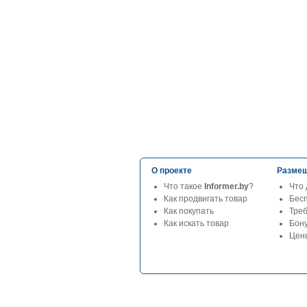
О проекте
Размещ
Что такое
Informer.by
?
Что 
Как продвигать товар
Бес
Как покупать
Тре
Как искать товар
Бон
Цены