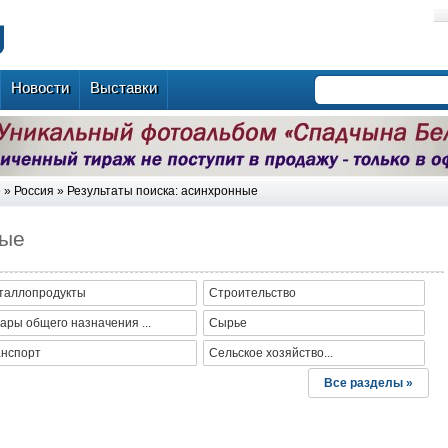
Новости
Выставки
е
»
Россия
» Результаты поиска: асинхронные
ные
таллопродукты
Строительство
ары общего назначения ...
Сырье
анспорт
Сельское хозяйство...
Все разделы »