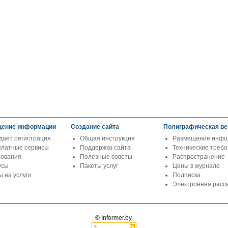
ение информации
Создание сайта
Полиграфическая ве
дает регистрация
Общая инструкция
Размещение инфо
платные сервисы
Поддержка сайта
Технические треб
бования
Полезные советы
Распространение
усы
Пакеты услуг
Цены в журнале
 на услуги
Подписка
Электронная расс
© Informer.by.