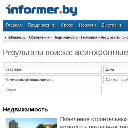
Главная
Предложение
Спрос
Новости
Выставки
Informer.by
»
Объявления
»
Недвижимость
»
Германия
» Результаты пои
асинхронны
Результаты поиска:
Квартиры
Дома
Коммерческая недвижимость
Аренда недв
Спрос
Недвижимость
Появление строительных
возводить различные тип