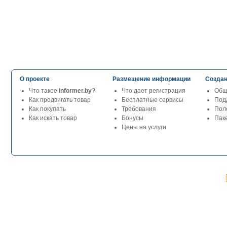
О проекте
Размещение информации
Создан
Что такое
Informer.by
?
Что дает регистрация
Общ
Как продвигать товар
Бесплатные сервисы
Под
Как покупать
Требования
Пол
Как искать товар
Бонусы
Паке
Цены на услуги