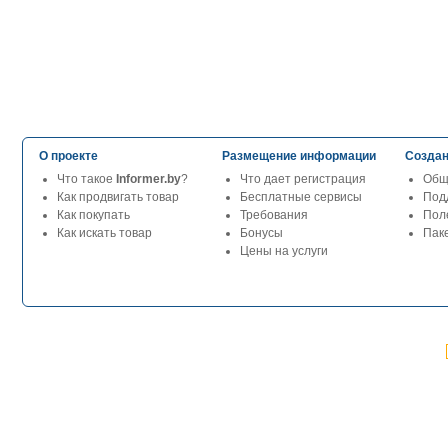
О проекте
Размещение информации
Создан
Что такое
Informer.by
?
Что дает регистрация
Общ
Как продвигать товар
Бесплатные сервисы
Под
Как покупать
Требования
Пол
Как искать товар
Бонусы
Паке
Цены на услуги