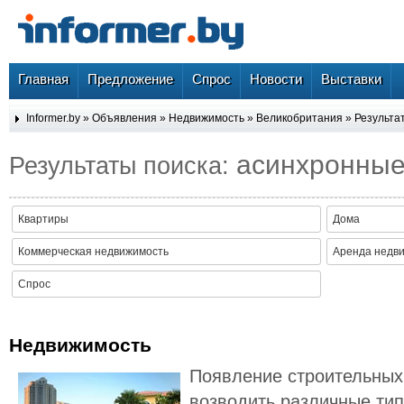
Главная
Предложение
Спрос
Новости
Выставки
Informer.by
»
Объявления
»
Недвижимость
»
Великобритания
» Результа
асинхронны
Результаты поиска:
Квартиры
Дома
Коммерческая недвижимость
Аренда недв
Спрос
Недвижимость
Появление строительных
возводить различные тип