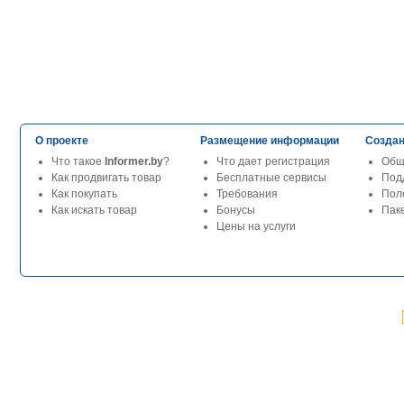
О проекте
Размещение информации
Создан
Что такое
Informer.by
?
Что дает регистрация
Общ
Как продвигать товар
Бесплатные сервисы
Под
Как покупать
Требования
Пол
Как искать товар
Бонусы
Паке
Цены на услуги