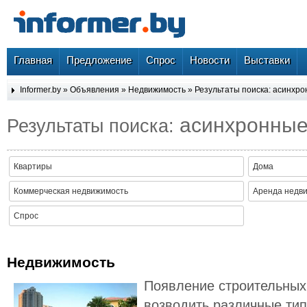
Главная
Предложение
Спрос
Новости
Выставки
Informer.by
»
Объявления
»
Недвижимость
» Результаты поиска: асинхр
асинхронны
Результаты поиска:
Квартиры
Дома
Коммерческая недвижимость
Аренда недв
Спрос
Недвижимость
Появление строительных
возводить различные тип