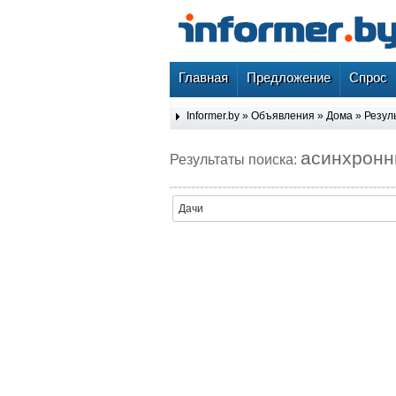
Главная
Предложение
Спрос
Informer.by
»
Объявления
»
Дома
» Резул
асинхрон
Результаты поиска:
Дачи