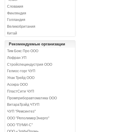
Словакия
Финляндия
Голландия
Великобритания
Китай
Рекомендуемые организации
Тим Бокс Про ООО
Лофран УП
Стройспециндустрия ООО
Гелиос-торг ЧУП
Упак Трейд ООО
Асокра ООО
ПластСити ЧУП
Промприборавтоматика ООО
ВитараТрэйд ЧТУП
ЧУП "Ремсинтез"
ООО "РеполимерЭнерго"
ООО "ПУМИ-С"
ООО «ЭлИнПром»