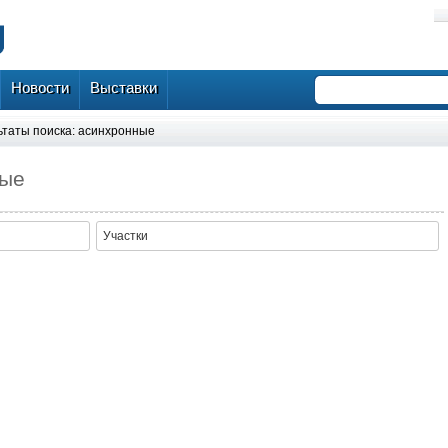
Новости
Выставки
ьтаты поиска: асинхронные
ные
Участки