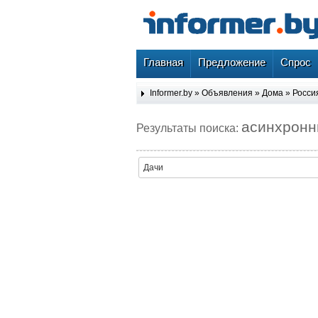
Главная
Предложение
Спрос
Informer.by
»
Объявления
»
Дома
»
Росси
асинхрон
Результаты поиска:
Дачи