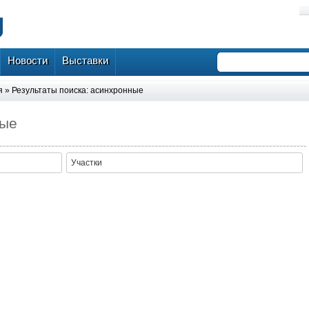
Новости
Выставки
я
» Результаты поиска: асинхронные
ные
Участки