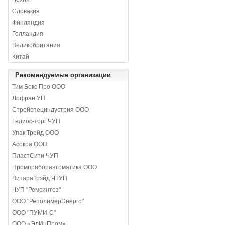
Словакия
Финляндия
Голландия
Великобритания
Китай
Рекомендуемые организации
Тим Бокс Про ООО
Лофран УП
Стройспециндустрия ООО
Гелиос-торг ЧУП
Упак Трейд ООО
Асокра ООО
ПластСити ЧУП
Промприборавтоматика ООО
ВитараТрэйд ЧТУП
ЧУП "Ремсинтез"
ООО "РеполимерЭнерго"
ООО "ПУМИ-С"
ООО «ЭлИнПром»