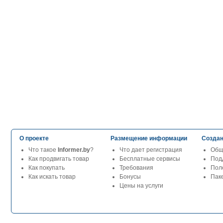
О проекте
Размещение информации
Создан
Что такое
Informer.by
?
Что дает регистрация
Общ
Как продвигать товар
Бесплатные сервисы
Под
Как покупать
Требования
Пол
Как искать товар
Бонусы
Паке
Цены на услуги