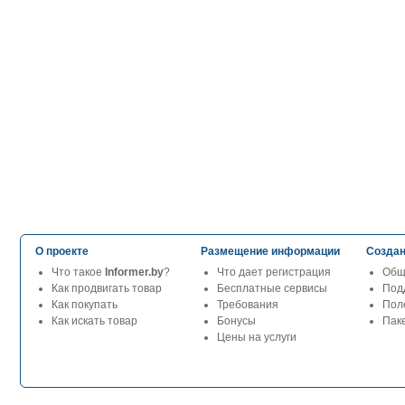
О проекте
Размещение информации
Создан
Что такое
Informer.by
?
Что дает регистрация
Общ
Как продвигать товар
Бесплатные сервисы
Под
Как покупать
Требования
Пол
Как искать товар
Бонусы
Паке
Цены на услуги