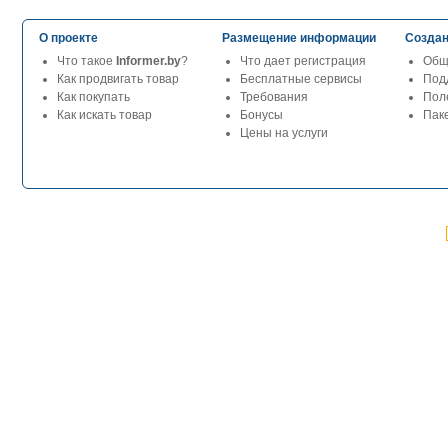
О проекте
Размещение информации
Создан
Что такое
Informer.by
?
Что дает регистрация
Общ
Как продвигать товар
Бесплатные сервисы
Под
Как покупать
Требования
Пол
Как искать товар
Бонусы
Паке
Цены на услуги