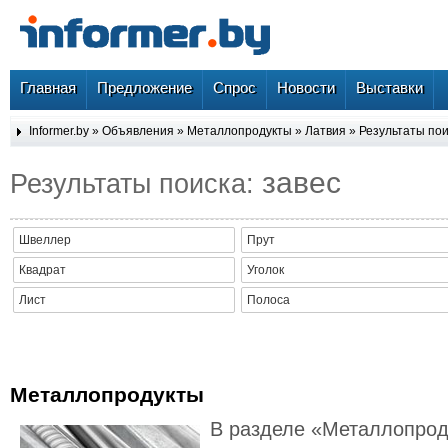
Главная
Предложение
Спрос
Новости
Выставки
Informer.by
»
Объявления
»
Металлопродукты
»
Латвия
» Результаты пои
завес
Результаты поиска:
Швеллер
Прут
Квадрат
Уголок
Лист
Полоса
Металлопродукты
В разделе «Металлопрод