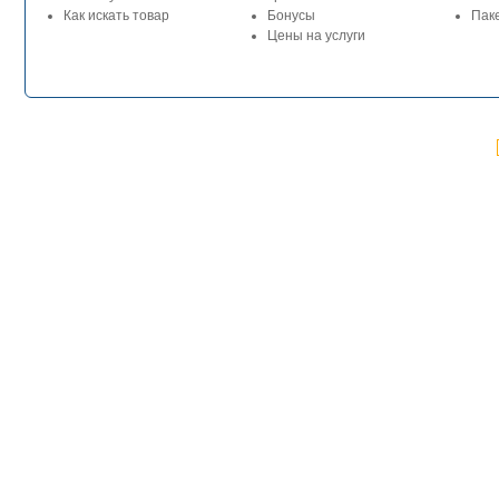
Как искать товар
Бонусы
Паке
Цены на услуги