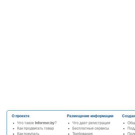
О проекте
Размещение информации
Создан
Что такое
Informer.by
?
Что дает регистрация
Общ
Как продвигать товар
Бесплатные сервисы
Под
Как покупать
Требования
Пол