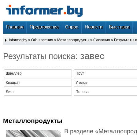
Главная
Предложение
Спрос
Новости
Выставки
Informer.by
»
Объявления
»
Металлопродукты
»
Словакия
» Результаты п
завес
Результаты поиска:
Швеллер
Прут
Квадрат
Уголок
Лист
Полоса
Металлопродукты
В разделе «Металлопрод