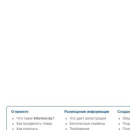
О проекте
Размещение информации
Создан
Что такое
Informer.by
?
Что дает регистрация
Общ
Как продвигать товар
Бесплатные сервисы
Под
Как покупать
Требования
Пол