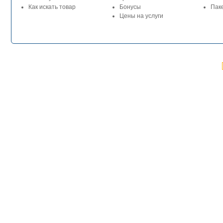
Как искать товар
Бонусы
Паке
Цены на услуги