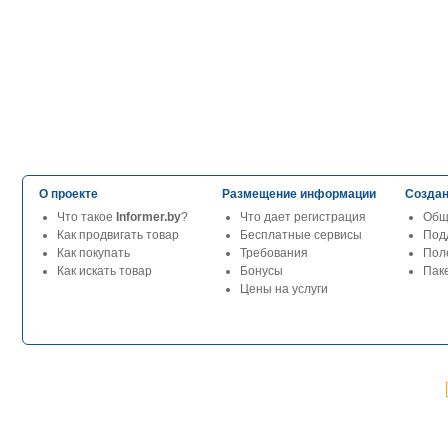
О проекте
Размещение информации
Создан
Что такое
Informer.by
?
Что дает регистрация
Общ
Как продвигать товар
Бесплатные сервисы
Под
Как покупать
Требования
Пол
Как искать товар
Бонусы
Паке
Цены на услуги