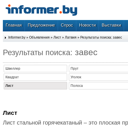
Главная
Предложение
Спрос
Новости
Выставки
Informer.by
»
Объявления
»
Лист
»
Латвия
» Результаты поиска: завес
завес
Результаты поиска:
Швеллер
Прут
Квадрат
Уголок
Лист
Полоса
Лист
Лист стальной горячекатаный – это плоская п