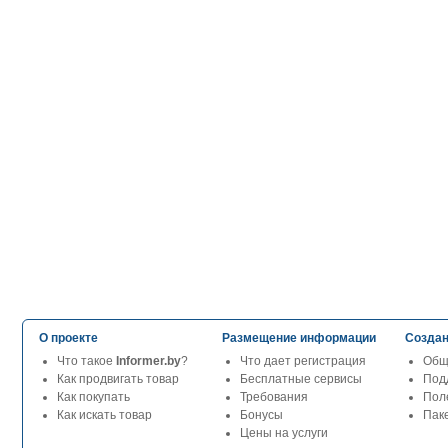
О проекте
Размещение информации
Создан
Что такое
Informer.by
?
Что дает регистрация
Общ
Как продвигать товар
Бесплатные сервисы
Под
Как покупать
Требования
Пол
Как искать товар
Бонусы
Паке
Цены на услуги