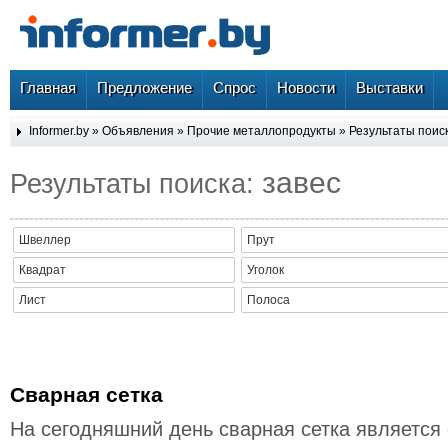
Главная
Предложение
Спрос
Новости
Выставки
Informer.by
»
Объявления
»
Прочие металлопродукты
» Результаты поиск
завес
Результаты поиска:
Швеллер
Прут
Квадрат
Уголок
Лист
Полоса
Сварная сетка
На сегодняшний день сварная сетка является