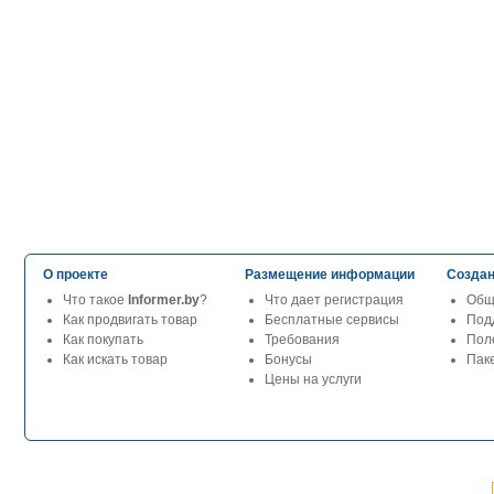
О проекте
Размещение информации
Создан
Что такое
Informer.by
?
Что дает регистрация
Общ
Как продвигать товар
Бесплатные сервисы
Под
Как покупать
Требования
Пол
Как искать товар
Бонусы
Паке
Цены на услуги