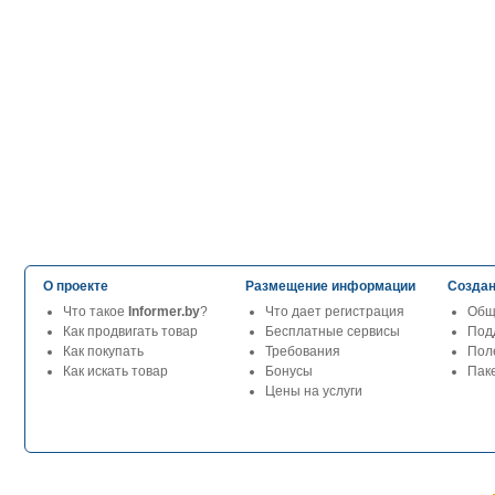
О проекте
Размещение информации
Создан
Что такое
Informer.by
?
Что дает регистрация
Общ
Как продвигать товар
Бесплатные сервисы
Под
Как покупать
Требования
Пол
Как искать товар
Бонусы
Паке
Цены на услуги