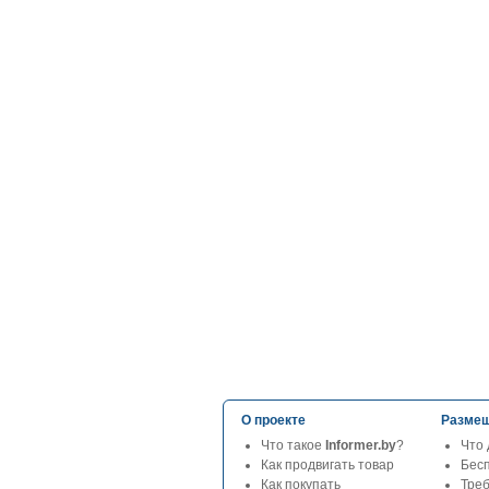
О проекте
Размещ
Что такое
Informer.by
?
Что 
Как продвигать товар
Бес
Как покупать
Тре