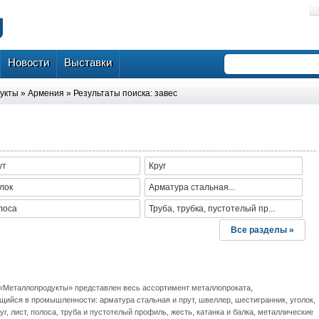
Новости
Выставки
дукты
»
Армения
» Результаты поиска: завес
ут
Круг
лок
Арматура стальная...
лоса
Труба, трубка, пустотелый пр...
Все разделы »
 «Металлопродукты» представлен весь ассортимент металлопроката,
щийся в промышленности: арматура стальная и прут, швеллер, шестигранник, уголок,
руг, лист, полоса, труба и пустотелый профиль, жесть, катанка и балка, металлические