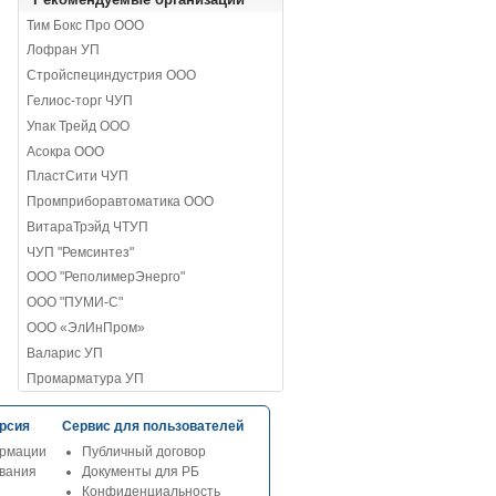
Тим Бокс Про ООО
Лофран УП
Стройспециндустрия ООО
Гелиос-торг ЧУП
Упак Трейд ООО
Асокра ООО
ПластСити ЧУП
Промприборавтоматика ООО
ВитараТрэйд ЧТУП
ЧУП "Ремсинтез"
ООО "РеполимерЭнерго"
ООО "ПУМИ-С"
ООО «ЭлИнПром»
Валарис УП
Промарматура УП
рсия
Сервис для пользователей
рмации
Публичный договор
ования
Документы для РБ
Конфиденциальность