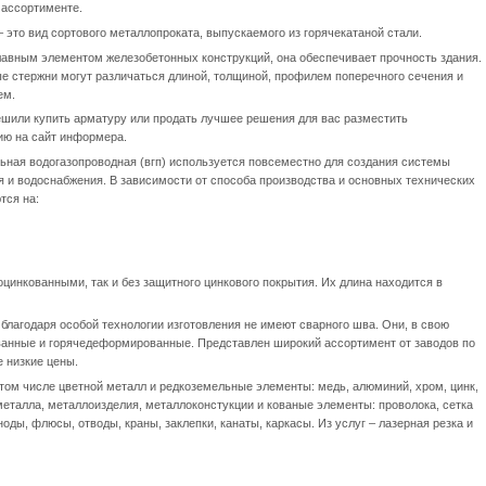
 ассортименте.
 это вид сортового металлопроката, выпускаемого из горячекатаной стали.
лавным элементом железобетонных конструкций, она обеспечивает прочность здания.
е стержни могут различаться длиной, толщиной, профилем поперечного сечения и
ем.
ешили купить арматуру или продать лучшее решения для вас разместить
ю на сайт информера.
льная водогазопроводная (вгп) используется повсеместно для создания системы
я и водоснабжения. В зависимости от способа производства и основных технических
тся на:
цинкованными, так и без защитного цинкового покрытия. Их длина находится в
благодаря особой технологии изготовления не имеют сварного шва. Они, в свою
анные и горячедеформированные. Представлен широкий ассортимент от заводов по
е низкие цены.
в том числе цветной металл и редкоземельные элементы: медь, алюминий, хром, цинк,
 металла, металлоизделия, металлоконстукции и кованые элементы: проволока, сетка
оды, флюсы, отводы, краны, заклепки, канаты, каркасы. Из услуг – лазерная резка и