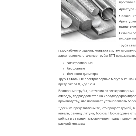
профили в
Арматура –
Являясь г
Арматурны
назначени
Если вы р
информаци
Труба ста
газоснабжения здания, монтажа систем отоплени
характеристик, стальные трубы ВГП подразделяю
электросварные
бесшовные
большого диаметра.
Трубы стальные электросварные могут быть как о
пределах от 0,5 до 12 м.
Бесшовные трубы, в отличие от электросварных, 
очередь, подразделяются на холоднодеформиров
производству, что позволяет устанавливать боле
Здесь же представлены те, кто продает другой, 
никель, свинец, латунь, бронза. Производные от
рабица и сварная, алюминиевая пудра, припои, ан
раскрой металла