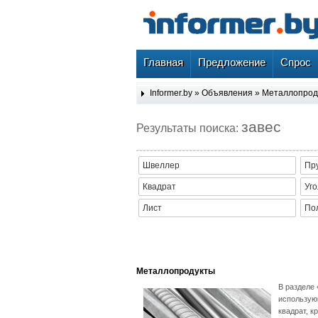
Главная
Предложение
Спрос
Informer.by
»
Объявления
»
Металлопро
завес
Результаты поиска:
Швеллер
Пр
Квадрат
Уго
Лист
По
Металлопродукты
В разделе
использую
квадрат, к