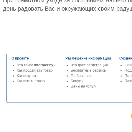
При грамотном уходе за состоянием Вашего л
день радовать Вас и окружающих своим раду
О проекте
Размещение информации
Создан
Что такое
Informer.by
?
Что дает регистрация
Общ
Как продвигать товар
Бесплатные сервисы
Под
Как покупать
Требования
Пол
Как искать товар
Бонусы
Паке
Цены на услуги