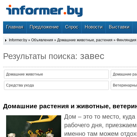
Главная
Предложение
Спрос
Новости
Выставки
Informer.by
»
Объявления
»
Домашние животные, растения
»
Финляндия
завес
Результаты поиска:
Домашние животные
Домашние ра
Средства ухода
Ветеринарные
Домашние растения и животные, ветери
Дом – это то место, куд
рабочего дня, приезжаем
именно там можем отдох