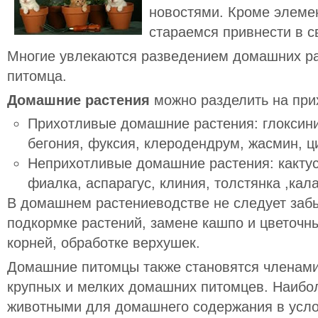
новостями. Кроме элеме
стараемся привнести в с
Многие увлекаются разведением домашних ра
питомца.
Домашние растения
можно разделить на при
Прихотливые
домашние растения: глоксини
бегония, фуксия, клеродендрум, жасмин, ц
Неприхотливые
домашние растения: кактус
фиалка, аспарагус, клиния, толстянка ,кал
В домашнем растениеводстве не следует заб
подкормке растений, замене кашпо и цветочн
корней, обработке верхушек.
Домашние питомцы также становятся членам
крупных и мелких домашних питомцев. Наиб
животными для домашнего содержания в усло