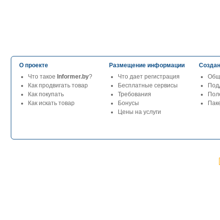
О проекте
Размещение информации
Создан
Что такое
Informer.by
?
Что дает регистрация
Общ
Как продвигать товар
Бесплатные сервисы
Под
Как покупать
Требования
Пол
Как искать товар
Бонусы
Паке
Цены на услуги