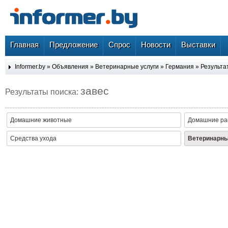
Главная
Предложение
Спрос
Новости
Выставки
Informer.by
»
Объявления
»
Ветеринарные услуги
»
Германия
» Результа
завес
Результаты поиска:
Домашние животные
Домашние ра
Средства ухода
Ветеринарны