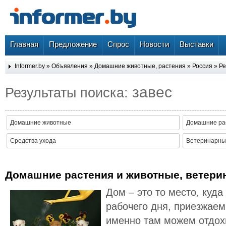
Главная
Предложение
Спрос
Новости
Выставки
Informer.by
»
Объявления
»
Домашние животные, растения
»
Россия
» Ре
завес
Результаты поиска:
Домашние животные
Домашние ра
Средства ухода
Ветеринарные
Домашние растения и животные, ветери
Дом – это то место, куд
рабочего дня, приезжаем
именно там можем отдох