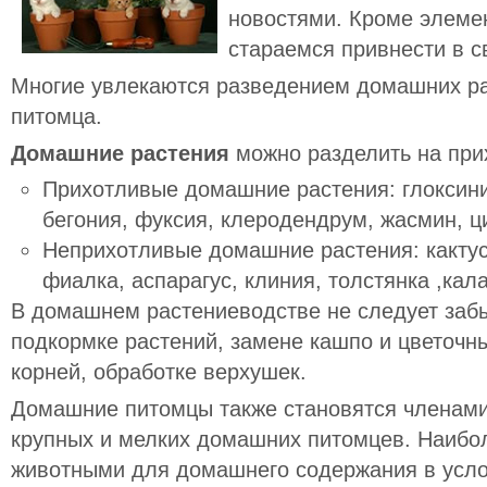
новостями. Кроме элеме
стараемся привнести в с
Многие увлекаются разведением домашних ра
питомца.
Домашние растения
можно разделить на при
Прихотливые
домашние растения: глоксини
бегония, фуксия, клеродендрум, жасмин, ц
Неприхотливые
домашние растения: кактус
фиалка, аспарагус, клиния, толстянка ,кал
В домашнем растениеводстве не следует заб
подкормке растений, замене кашпо и цветочн
корней, обработке верхушек.
Домашние питомцы также становятся членам
крупных и мелких домашних питомцев. Наиб
животными для домашнего содержания в усло