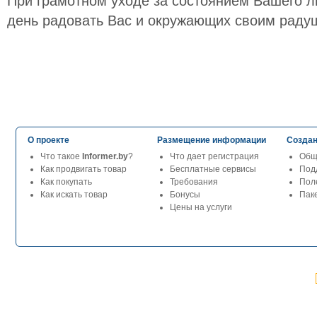
При грамотном уходе за состоянием Вашего л
день радовать Вас и окружающих своим раду
О проекте
Размещение информации
Создан
Что такое
Informer.by
?
Что дает регистрация
Общ
Как продвигать товар
Бесплатные сервисы
Под
Как покупать
Требования
Пол
Как искать товар
Бонусы
Паке
Цены на услуги