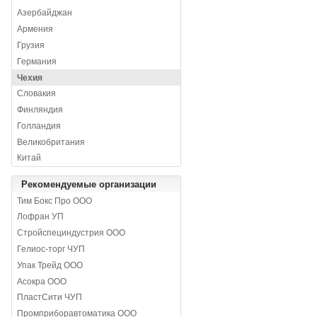
Азербайджан
Армения
Грузия
Германия
Чехия
Словакия
Финляндия
Голландия
Великобритания
Китай
Рекомендуемые организации
Тим Бокс Про ООО
Лофран УП
Стройспециндустрия ООО
Гелиос-торг ЧУП
Упак Трейд ООО
Асокра ООО
ПластСити ЧУП
Промприборавтоматика ООО