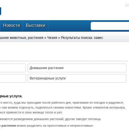
Новости
Выставки
шние животные, растения
»
Чехия
» Результаты поиска: завес
Домашние растения
Ветеринарные услуги
рные услуги.
то место, куда мы приходим после рабочего дня, приезжаем из поездок и радуемся,
о там можем отдохнуть, поделиться своими новостями. Кроме элементов интерьера,
ся привнести в свое жилище тепло и уют.
лекаются разведением домашних растений, другие заводят питомца.
 растения
можно разделить на прихотливые и неприхотливые.