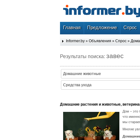
Главная
Предложение
Спрос
Informer.by
»
Объявления
»
Спрос
»
Дома
завес
Результаты поиска:
Домашние животные
Средства ухода
Домашние растения и животные, ветерина
Дом – это 
что именн
мы стараем
Многие ув
Домашние