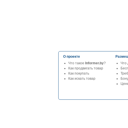
О проекте
Размещ
Что такое
Informer.by
?
Что 
Как продвигать товар
Бес
Как покупать
Тре
Как искать товар
Бон
Цены