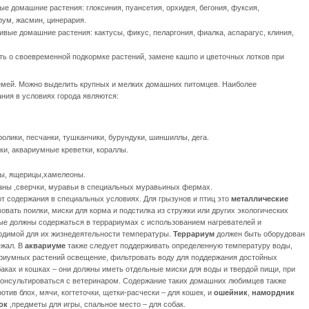
вые
домашние растения: глоксиния, пуансетия, орхидея, бегония, фуксия,
рум, жасмин, цинерария.
ливые
домашние растения: кактусы, фикус, пеларгония, фиалка, аспарагус, клиния,
ь о своевременной подкормке растений, замене кашпо и цветочных лотков при
мей. Можно выделить крупных и мелких домашних питомцев. Наиболее
ия в условиях города являются:
олики, песчанки, тушканчики, бурундуки, шиншиллы, дега.
и, аквариумные креветки, кораллы.
оны, ящерицы,хамелеоны.
каны ,сверчки, муравьи в специальных муравьиных фермах.
 содержания в специальных условиях. Для грызунов и птиц это
металлические
овать поилки, миски для корма и подстилка из стружки или других экологических
ые должны содержаться в террариумах с использованием нагревателей и
одимой для их жизнедеятельности температуры.
Террариум
должен быть оборудован
ежал. В
аквариуме
также следует поддерживать определенную температуру воды,
ариумных растений освещение, фильтровать воду для поддержания достойных
аках и кошках – они должны иметь отдельные миски для воды и твердой пищи, при
консультироваться с ветеринаром. Содержание таких домашних любимцев также
отив блох, мячи, когтеточки, щетки-расчески – для кошек, и
ошейник
,
намордник
ок
,предметы для игры, спальное место – для собак.