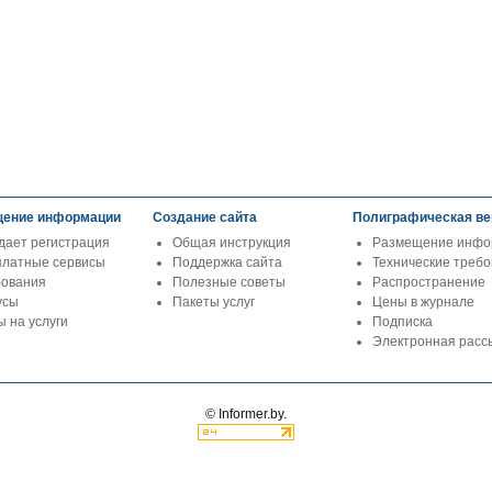
ение информации
Создание сайта
Полиграфическая ве
дает регистрация
Общая инструкция
Размещение инфо
платные сервисы
Поддержка сайта
Технические треб
бования
Полезные советы
Распространение
усы
Пакеты услуг
Цены в журнале
 на услуги
Подписка
Электронная расс
© Informer.by.