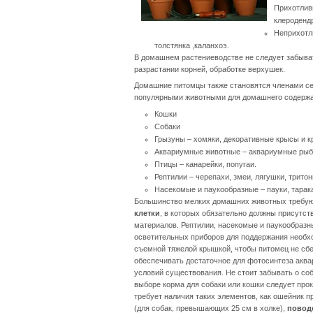
Прихотли
клероденд
Неприхот
толстянка ,каланхоэ.
В домашнем растениеводстве не следует забыват
разрастании корней, обработке верхушек.
Домашние питомцы также становятся членами се
популярными животными для домашнего содержан
Кошки
Собаки
Грызуны – хомяки, декоративные крысы и кр
Аквариумные животные – аквариумные рыбк
Птицы – канарейки, попугаи.
Рептилии – черепахи, змеи, лягушки, трит
Насекомые и паукообразные – пауки, тара
Большинство мелких домашних животных требуют
клетки
, в которых обязательно должны присутств
материалов. Рептилии, насекомые и паукообразн
осветительных приборов для поддержания необх
съемной тяжелой крышкой, чтобы питомец не сб
обеспечивать достаточное для фотосинтеза акв
условий существования. Не стоит забывать о соб
выборе корма для собаки или кошки следует про
требует наличия таких элементов, как ошейник пр
(для собак, превышающих 25 см в холке),
повод