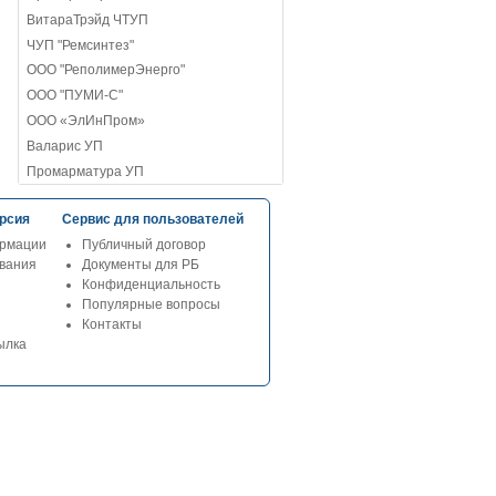
ВитараТрэйд ЧТУП
ЧУП "Ремсинтез"
ООО "РеполимерЭнерго"
ООО "ПУМИ-С"
ООО «ЭлИнПром»
Валарис УП
Промарматура УП
рсия
Сервис для пользователей
рмации
Публичный договор
ования
Документы для РБ
Конфиденциальность
Популярные вопросы
Контакты
ылка