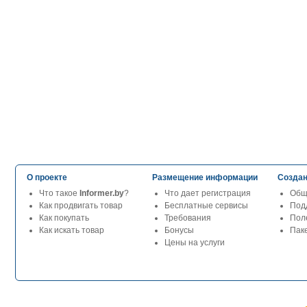
О проекте
Размещение информации
Создан
Что такое
Informer.by
?
Что дает регистрация
Общ
Как продвигать товар
Бесплатные сервисы
Под
Как покупать
Требования
Пол
Как искать товар
Бонусы
Паке
Цены на услуги