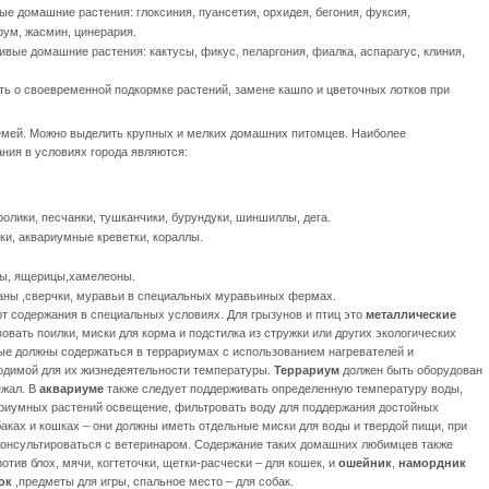
вые
домашние растения: глоксиния, пуансетия, орхидея, бегония, фуксия,
рум, жасмин, цинерария.
ливые
домашние растения: кактусы, фикус, пеларгония, фиалка, аспарагус, клиния,
ь о своевременной подкормке растений, замене кашпо и цветочных лотков при
мей. Можно выделить крупных и мелких домашних питомцев. Наиболее
ия в условиях города являются:
олики, песчанки, тушканчики, бурундуки, шиншиллы, дега.
и, аквариумные креветки, кораллы.
оны, ящерицы,хамелеоны.
каны ,сверчки, муравьи в специальных муравьиных фермах.
 содержания в специальных условиях. Для грызунов и птиц это
металлические
овать поилки, миски для корма и подстилка из стружки или других экологических
ые должны содержаться в террариумах с использованием нагревателей и
одимой для их жизнедеятельности температуры.
Террариум
должен быть оборудован
ежал. В
аквариуме
также следует поддерживать определенную температуру воды,
ариумных растений освещение, фильтровать воду для поддержания достойных
аках и кошках – они должны иметь отдельные миски для воды и твердой пищи, при
консультироваться с ветеринаром. Содержание таких домашних любимцев также
отив блох, мячи, когтеточки, щетки-расчески – для кошек, и
ошейник
,
намордник
ок
,предметы для игры, спальное место – для собак.