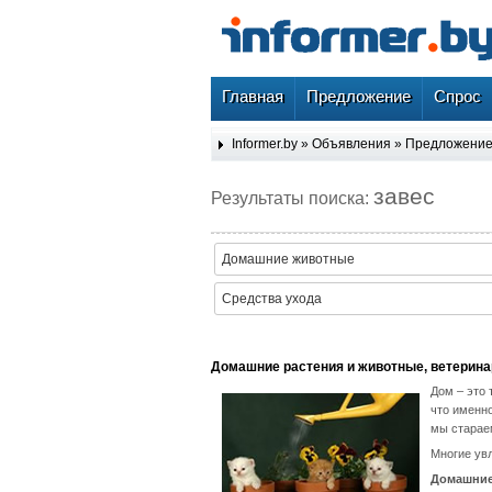
Главная
Предложение
Спрос
Informer.by
»
Объявления
»
Предложени
завес
Результаты поиска:
Домашние животные
Средства ухода
Домашние растения и животные, ветерина
Дом – это 
что именн
мы стараем
Многие ув
Домашние