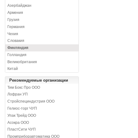
Азербайджан
Армения
Грузия
Германия
Чехия
Словакия
Финляндия
Голландия
Великобритания
Китай
Рекомендуемые организации
Тим Бокс Про ООО
Лофран УП
Стройспециндустрия ООО
Гелиос-торг ЧУП
Упак Трейд ООО
Асокра ООО
ПластСити ЧУП
Промприборавтоматика ООО