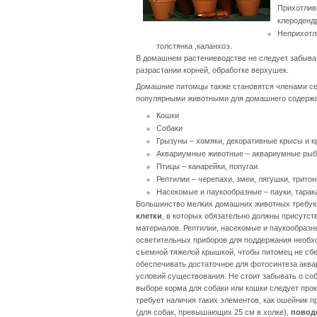
Прихотли
клероденд
Неприхот
толстянка ,каланхоэ.
В домашнем растениеводстве не следует забыват
разрастании корней, обработке верхушек.
Домашние питомцы также становятся членами се
популярными животными для домашнего содержан
Кошки
Собаки
Грызуны – хомяки, декоративные крысы и кр
Аквариумные животные – аквариумные рыбк
Птицы – канарейки, попугаи.
Рептилии – черепахи, змеи, лягушки, трит
Насекомые и паукообразные – пауки, тара
Большинство мелких домашних животных требуют
клетки
, в которых обязательно должны присутств
материалов. Рептилии, насекомые и паукообразн
осветительных приборов для поддержания необх
съемной тяжелой крышкой, чтобы питомец не сб
обеспечивать достаточное для фотосинтеза акв
условий существования. Не стоит забывать о соб
выборе корма для собаки или кошки следует про
требует наличия таких элементов, как ошейник пр
(для собак, превышающих 25 см в холке),
повод