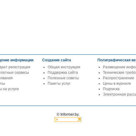
ение информации
Создание сайта
Полиграфическая ве
дает регистрация
Общая инструкция
Размещение инфо
платные сервисы
Поддержка сайта
Технические треб
бования
Полезные советы
Распространение
усы
Пакеты услуг
Цены в журнале
 на услуги
Подписка
Электронная расс
© Informer.by.