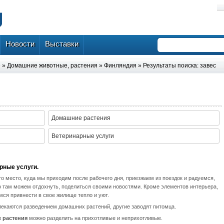
Новости
Выставки
е
»
Домашние животные, растения
»
Финляндия
» Результаты поиска: завес
Домашние растения
Ветеринарные услуги
рные услуги.
то место, куда мы приходим после рабочего дня, приезжаем из поездок и радуемся,
о там можем отдохнуть, поделиться своими новостями. Кроме элементов интерьера,
ся привнести в свое жилище тепло и уют.
лекаются разведением домашних растений, другие заводят питомца.
 растения
можно разделить на прихотливые и неприхотливые.