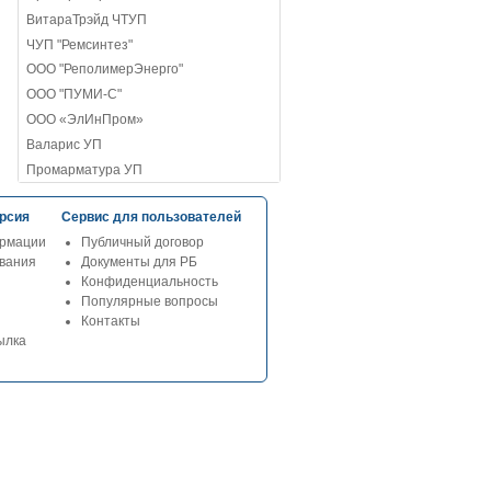
ВитараТрэйд ЧТУП
ЧУП "Ремсинтез"
ООО "РеполимерЭнерго"
ООО "ПУМИ-С"
ООО «ЭлИнПром»
Валарис УП
Промарматура УП
рсия
Сервис для пользователей
рмации
Публичный договор
ования
Документы для РБ
Конфиденциальность
Популярные вопросы
Контакты
ылка