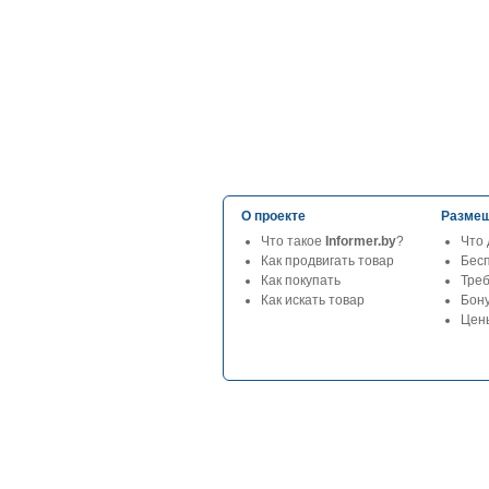
О проекте
Размещ
Что такое
Informer.by
?
Что 
Как продвигать товар
Бес
Как покупать
Тре
Как искать товар
Бон
Цены